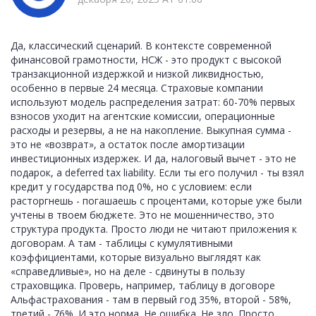
Да, классический сценарий. В контексте современной
финансовой грамотности, НСЖ - это продукт с высокой
транзакционной издержкой и низкой ликвидностью,
особенно в первые 24 месяца. Страховые компании
используют модель распределения затрат: 60-70% первых
взносов уходит на агентские комиссии, операционные
расходы и резервы, а не на накопление. Выкупная сумма -
это не «возврат», а остаток после амортизации
инвестиционных издержек. И да, налоговый вычет - это не
подарок, а deferred tax liability. Если ты его получил - ты взял
кредит у государства под 0%, но с условием: если
расторгнешь - погашаешь с процентами, которые уже были
учтены в твоем бюджете. Это не мошенничество, это
структура продукта. Просто люди не читают приложения к
договорам. А там - таблицы с кумулятивными
коэффициентами, которые визуально выглядят как
«справедливые», но на деле - сдвинуты в пользу
страховщика. Проверь, например, таблицу в договоре
Альфастрахования - там в первый год 35%, второй - 58%,
третий - 76%. И это норма. Не ошибка. Не зло. Просто