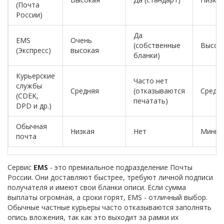
(Почта
России)
Да
EMS
Очень
(собственные
Высок
(Экспресс)
высокая
бланки)
Курьерские
Часто нет
службы
Средняя
(отказываются
Средн
(CDEK,
печатать)
DPD и др.)
Обычная
Низкая
Нет
Миним
почта
Сервис
EMS
- это премиальное подразделение Почты
России. Они доставляют быстрее, требуют личной подписи
получателя и имеют свои бланки описи. Если сумма
выплаты огромная, а сроки горят, EMS - отличный выбор.
Обычные частные курьеры часто отказываются заполнять
опись вложения, так как это выходит за рамки их