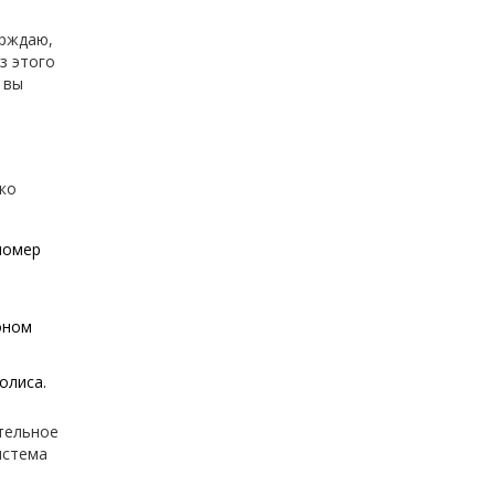
ерждаю,
з этого
 вы
ько
номер
оном
олиса.
ательное
истема