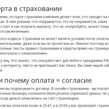
рта в страховании
жение, которое страховая компания делает
всем
, кто заходит на 
ан. В нём указаны: что покрывается, что не покрывается, какие
 стоит и как получить выплату. Это не «попробуйте, может пон
ется заключённым».
кого кодекса. Страховая не может менять условия после оплаты.
бязательными. Даже если вы не прочитали их. Именно поэтому вс
 полные тексты правил страхования и оферты прямо на странице
бязательно к ознакомлению».
 лиц. Это значит, что она работает для любого гражданина РФ
к интернету. Никто не приглашает вас лично. Вы сами нашли сай
я.
 и почему оплата = согласие
зни вы подписываете договор. В онлайн-страховании - вы платит
ючения договора считается дата уплаты страховой премии
. Не 
когда деньги зачислились на счёт страховщика.
сли вы оплатили полис в 23:47, а в 23:50 у вас произошёл страх