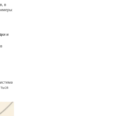
в, в
римеры:
дки и
 в
система
аться