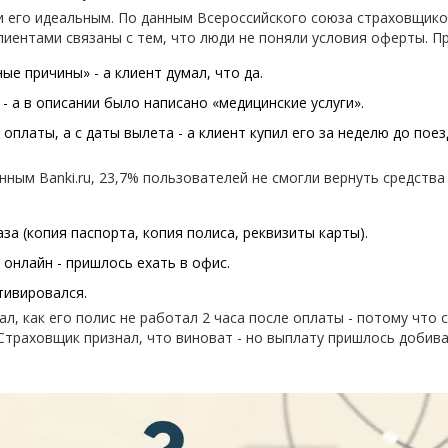
и его идеальным. По данным Всероссийского союза страховщико
клиентами связаны с тем, что люди не поняли условия оферты. П
е причины» - а клиент думал, что да.
 а в описании было написано «медицинские услуги».
оплаты, а с даты вылета - а клиент купил его за неделю до поез
нным Banki.ru, 23,7% пользователей не смогли вернуть средства
за (копия паспорта, копия полиса, реквизиты карты).
онлайн - пришлось ехать в офис.
тивировался.
ал, как его полис не работал 2 часа после оплаты - потому что 
 Страховщик признал, что виноват - но выплату пришлось добив