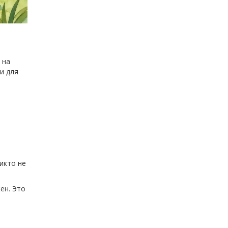
 на
и для
икто не
ен. Это