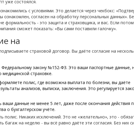
пт уже состоялся.
знакомились с условиями. Это делается через чекбокс: «Подтв
ы ознакомлен, согласен на обработку персональных данных». Бе
не формальность - это защита и страховщика, и вас. Если потом
 компания сможет показать: «Вы сами поставили галочку».
ие на
подписываете страховой договор. Вы даёте согласие на нескол
о Федеральному закону №152-ФЗ. Это ваши паспортные данные, 
о медицинской страховке.
формляете полис, где возможна выплата по болезни, вы даёте
зультаты анализов, выписки, заключения. Это регулируется зак
 ваши данные не менее 5 лет, даже после окончания действия п
ва о бухгалтерском учёте.
ть полис. Никаких исключений. Это не «желательно», это - обяз
ь багаж на неделю - вы всё равно даёте эти согласия. Без них с