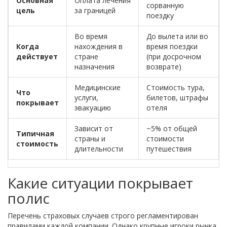
Основная
Оплата лечения
сорванную
цель
за границей
поездку
Во время
До вылета или во
Когда
нахождения в
время поездки
действует
стране
(при досрочном
назначения
возврате)
Медицинские
Стоимость тура,
Что
услуги,
билетов, штрафы
покрывает
эвакуацию
отеля
Зависит от
~5% от общей
Типичная
страны и
стоимости
стоимость
длительности
путешествия
Какие ситуации покрывает
полис
Перечень страховых случаев строго регламентирован
правилами каждой компании. Однако крупные игроки рынка,