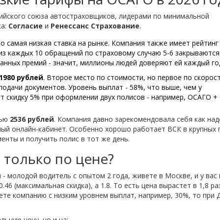
сийского союза автостраховщиков, лидерами по минимальной
ка:
Согласие
и
Ренессанс Страхование
.
то самая низкая ставка на рынке. Компания также имеет рейтинг 
 из каждых 10 обращений по страховому случаю 5-6 закрываются
ранных премий - значит, миллионы людей доверяют ей каждый го
1980 рублей
. Второе место по стоимости, но первое по скорос
подачи документов. Уровень выплат - 58%, что выше, чем у
т скидку 5% при оформлении двух полисов - например, ОСАГО +
тью
2536 рублей
. Компания давно зарекомендовала себя как на
бный онлайн-кабинет. Особенно хорошо работает ВСК в крупных 
енты и получить полис в тот же день.
 только по цене?
 - молодой водитель с опытом 2 года, живете в Москве, и у вас
.46 (максимальная скидка), а 1.8. То есть цена вырастет в 1,8 ра
рете компанию с низким уровнем выплат, например, 30%, то при 
ьную цену, но и на: