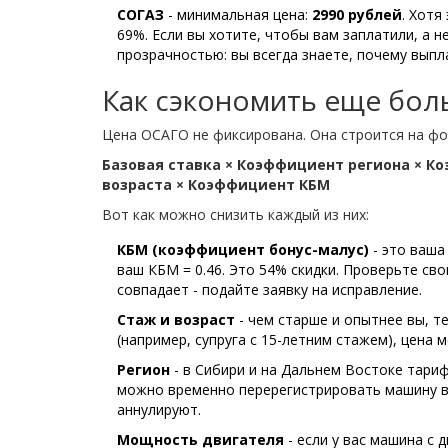
СОГАЗ
- минимальная цена:
2990 рублей
. Хотя
69%. Если вы хотите, чтобы вам заплатили, а 
прозрачностью: вы всегда знаете, почему выпл
Как сэкономить еще бол
Цена ОСАГО не фиксирована. Она строится на фо
Базовая ставка × Коэффициент региона × 
возраста × Коэффициент КБМ
Вот как можно снизить каждый из них:
КБМ (коэффициент бонус-малус)
- это ваша
ваш КБМ = 0.46. Это 54% скидки. Проверьте св
совпадает - подайте заявку на исправление.
Стаж и возраст
- чем старше и опытнее вы, т
(например, супруга с 15-летним стажем), цена 
Регион
- в Сибири и на Дальнем Востоке тариф
можно временно перерегистрировать машину в 
аннулируют.
Мощность двигателя
- если у вас машина с д