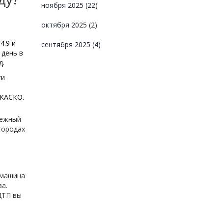
ноября 2025
(22)
октября 2025
(2)
4.9 и
сентября 2025
(4)
 день в
д.
ти
 КАСКО.
дежный
городах
 машина
за.
ДТП вы