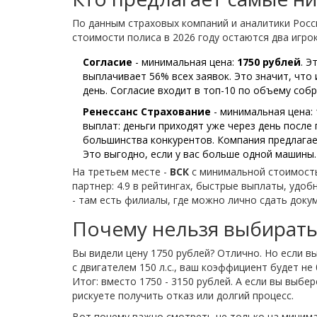
По данным страховых компаний и аналитики Рос
стоимости полиса в 2026 году остаются два игро
Согласие
- минимальная цена:
1750 рублей
. Э
выплачивает 56% всех заявок. Это значит, что
день. Согласие входит в топ-10 по объему соб
Ренессанс Страхование
- минимальная цена:
выплат: деньги приходят уже через день после 
большинства конкурентов. Компания предлагае
Это выгодно, если у вас больше одной машины.
На третьем месте -
ВСК
с минимальной стоимос
партнер: 4.9 в рейтингах, быстрые выплаты, удо
- там есть филиалы, где можно лично сдать докум
Почему нельзя выбирать
Вы видели цену 1750 рублей? Отлично. Но если вы
с двигателем 150 л.с., ваш коэффициент будет не 0
Итог: вместо 1750 - 3150 рублей. А если вы выбе
рискуете получить отказ или долгий процесс.
Вот почему важно смотреть не только на минимал