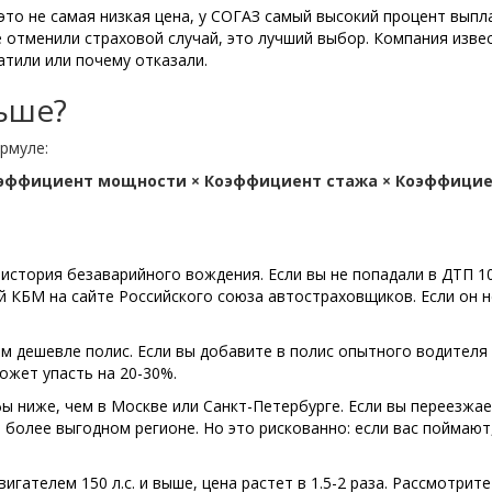
 это не самая низкая цена, у СОГАЗ самый высокий процент выпла
не отменили страховой случай, это лучший выбор. Компания изве
атили или почему отказали.
ьше?
рмуле:
Коэффициент мощности × Коэффициент стажа × Коэффици
 история безаварийного вождения. Если вы не попадали в ДТП 10
ой КБМ на сайте Российского союза автостраховщиков. Если он н
ем дешевле полис. Если вы добавите в полис опытного водителя
может упасть на 20-30%.
ы ниже, чем в Москве или Санкт-Петербурге. Если вы переезжае
более выгодном регионе. Но это рискованно: если вас поймают
вигателем 150 л.с. и выше, цена растет в 1.5-2 раза. Рассмотрите