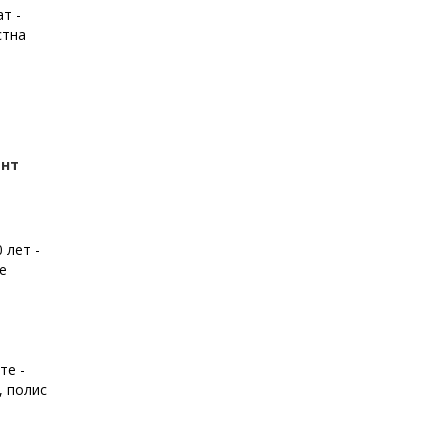
т -
стна
ент
 лет -
е
те -
, полис