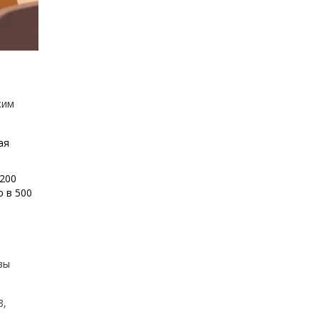
ким
ая
3200
ю в 500
вы
З,