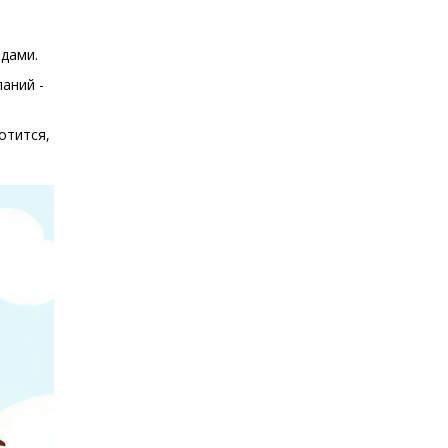
одами.
паний -
отится,