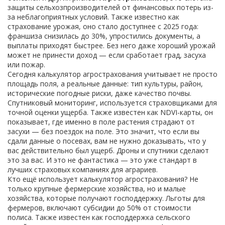
защиты сельхозпроизводителей от финансовых потерь из-
за неблагоприятных условий
. Также известно как
страхование урожая
, оно стало доступнее с 2025 года:
франшиза снизилась до 30%, упростились документы, а
выплаты приходят быстрее.
Без него даже хороший урожай
может не принести доход — если сработает град, засуха
или пожар.
Сегодня калькулятор агрострахования учитывает не просто
площадь поля, а реальные данные: тип культуры, район,
исторические погодные риски, даже качество почвы.
Спутниковый мониторинг
,
используется страховщиками для
точной оценки ущерба
. Также известен как
NDVI-карты
, он
показывает, где именно в поле растения страдают от
засухи — без поездок на поле.
Это значит, что если вы
сдали данные о посевах, вам не нужно доказывать, что у
вас действительно был ущерб. Дроны и спутники сделают
это за вас. И это не фантастика — это уже стандарт в
лучших страховых компаниях для аграриев.
Кто ещё использует калькулятор агрострахования? Не
только крупные фермерские хозяйства, но и малые
хозяйства, которые получают господдержку.
Льготы для
фермеров
,
включают субсидии до 50% от стоимости
полиса
. Также известен как
господдержка сельского