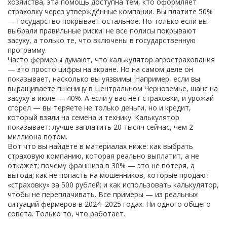
хозяйства
, эта помощь доступна тем, кто оформляет
страховку через утверждённые компании.
Вы платите 50%
— государство покрывает остальное. Но только если вы
выбрали правильные риски: не все полисы покрывают
засуху, а только те, что включены в государственную
программу.
Часто фермеры думают, что калькулятор агрострахования
— это просто цифры на экране. Но на самом деле он
показывает, насколько вы уязвимы. Например, если вы
выращиваете пшеницу в Центральном Черноземье, шанс на
засуху в июле — 40%. А если у вас нет страховки, и урожай
сгорел — вы теряете не только деньги, но и кредит,
который взяли на семена и технику. Калькулятор
показывает: лучше заплатить 20 тысяч сейчас, чем 2
миллиона потом.
Вот что вы найдёте в материалах ниже: как выбрать
страховую компанию, которая реально выплатит, а не
откажет; почему франшиза в 30% — это не потеря, а
выгода; как не попасть на мошенников, которые продают
«страховку» за 500 рублей; и как использовать калькулятор,
чтобы не переплачивать. Все примеры — из реальных
ситуаций фермеров в 2024–2025 годах. Ни одного общего
совета. Только то, что работает.