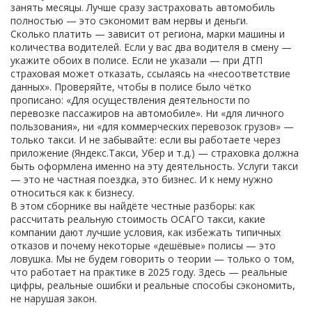
занять месяцы. Лучше сразу застраховать автомобиль
полностью — это сэкономит вам нервы и деньги.
Сколько платить — зависит от региона, марки машины и
количества водителей. Если у вас два водителя в смену —
укажите обоих в полисе. Если не указали — при ДТП
страховая может отказать, ссылаясь на «несоответствие
данных». Проверяйте, чтобы в полисе было чётко
прописано: «Для осуществления деятельности по
перевозке пассажиров на автомобиле». Ни «для личного
пользования», ни «для коммерческих перевозок грузов» —
только такси. И не забывайте: если вы работаете через
приложение (Яндекс.Такси, Убер и т.д.) — страховка должна
быть оформлена именно на эту деятельность. Услуги такси
— это не частная поездка, это бизнес. И к нему нужно
относиться как к бизнесу.
В этом сборнике вы найдёте честные разборы: как
рассчитать реальную стоимость ОСАГО такси, какие
компании дают лучшие условия, как избежать типичных
отказов и почему некоторые «дешёвые» полисы — это
ловушка. Мы не будем говорить о теории — только о том,
что работает на практике в 2025 году. Здесь — реальные
цифры, реальные ошибки и реальные способы сэкономить,
не нарушая закон.