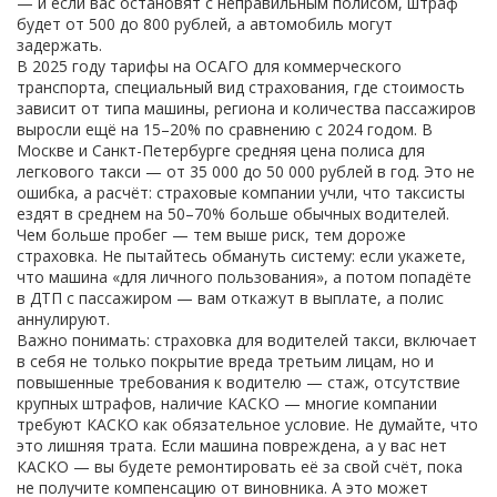
— и если вас остановят с неправильным полисом, штраф
будет от 500 до 800 рублей, а автомобиль могут
задержать.
В 2025 году тарифы на
ОСАГО для коммерческого
транспорта
,
специальный вид страхования, где стоимость
зависит от типа машины, региона и количества пассажиров
выросли ещё на 15–20% по сравнению с 2024 годом. В
Москве и Санкт-Петербурге средняя цена полиса для
легкового такси — от 35 000 до 50 000 рублей в год. Это не
ошибка, а расчёт: страховые компании учли, что таксисты
ездят в среднем на 50–70% больше обычных водителей.
Чем больше пробег — тем выше риск, тем дороже
страховка. Не пытайтесь обмануть систему: если укажете,
что машина «для личного пользования», а потом попадёте
в ДТП с пассажиром — вам откажут в выплате, а полис
аннулируют.
Важно понимать:
страховка для водителей такси
,
включает
в себя не только покрытие вреда третьим лицам, но и
повышенные требования к водителю — стаж, отсутствие
крупных штрафов, наличие КАСКО
— многие компании
требуют КАСКО как обязательное условие. Не думайте, что
это лишняя трата. Если машина повреждена, а у вас нет
КАСКО — вы будете ремонтировать её за свой счёт, пока
не получите компенсацию от виновника. А это может