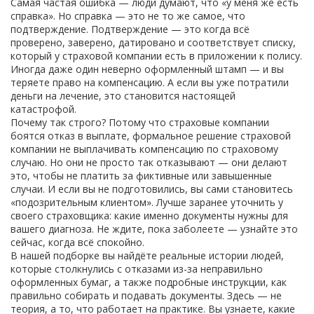
Самая частая ошибка — люди думают, что «у меня же есть
справка». Но справка — это не то же самое, что
подтверждение. Подтверждение — это когда всё
проверено, заверено, датировано и соответствует списку,
который у страховой компании есть в приложении к полису.
Иногда даже один неверно оформленный штамп — и вы
теряете право на компенсацию. А если вы уже потратили
деньги на лечение, это становится настоящей
катастрофой.
Почему так строго? Потому что страховые компании
боятся
отказ в выплате
,
формальное решение страховой
компании не выплачивать компенсацию по страховому
случаю
.
Но они не просто так отказывают — они делают
это, чтобы не платить за фиктивные или завышенные
случаи. И если вы не подготовились, вы сами становитесь
«подозрительным клиентом». Лучше заранее уточнить у
своего страховщика: какие именно документы нужны для
вашего диагноза. Не ждите, пока заболеете — узнайте это
сейчас, когда всё спокойно.
В нашей подборке вы найдёте реальные истории людей,
которые столкнулись с отказами из-за неправильно
оформленных бумаг, а также подробные инструкции, как
правильно собирать и подавать документы. Здесь — не
теория, а то, что работает на практике. Вы узнаете, какие