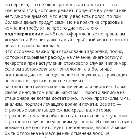
экспертиза
, это не бюрократическая волокита — это
ключевой этап, который решает, получите вы деньги или
нет.
Многие думают, что если у вас есть полис, то при
болезни деньги придут сами. Но на практике страховые
компании требуют не просто диагноз, а его
подтверждение
— чёткие, оформленные по правилам
документы. Без них даже самый серьёзный диагноз может
не дать права на выплату.
Это особенно важно при
страховании здоровья
,
полис,
который покрывает расходы на лечение, диагностику и
лекарства при наступлении страхового случая
.
Например,
если вы застрахованы от онкологии, а в больнице
поставили диагноз «подозрение на опухоль», страховщик
не выплатит деньги, пока не получит
патологоанатомическое заключение или биопсию. То же
самое с инсультом или инфарктом — просто выписка из
стационара не всегда достаточно. Нужны протоколы МРТ,
анализы, подписи лечащего врача и печати. Всё это —
страховые выплаты
,
денежные средства, которые
страховая компания обязана выплатить при наступлении
страхового случая по условиям договора
.
И если хоть один
документ не соответствует требованиям, выплата может
быть отложена на месяцы или отменена вообще.