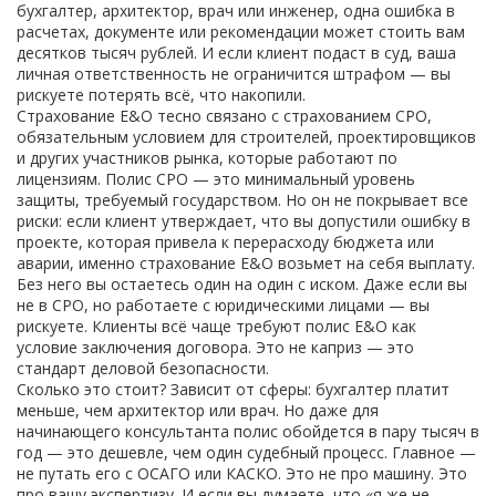
бухгалтер, архитектор, врач или инженер, одна ошибка в
расчетах, документе или рекомендации может стоить вам
десятков тысяч рублей. И если клиент подаст в суд, ваша
личная ответственность не ограничится штрафом — вы
рискуете потерять всё, что накопили.
Страхование E&O тесно связано с
страхованием СРО
,
обязательным условием для строителей, проектировщиков
и других участников рынка, которые работают по
лицензиям
.
Полис СРО
— это минимальный уровень
защиты, требуемый государством. Но он не покрывает все
риски: если клиент утверждает, что вы допустили ошибку в
проекте, которая привела к перерасходу бюджета или
аварии, именно страхование E&O возьмет на себя выплату.
Без него вы остаетесь один на один с иском. Даже если вы
не в СРО, но работаете с юридическими лицами — вы
рискуете. Клиенты всё чаще требуют полис E&O как
условие заключения договора. Это не каприз — это
стандарт деловой безопасности.
Сколько это стоит? Зависит от сферы: бухгалтер платит
меньше, чем архитектор или врач. Но даже для
начинающего консультанта полис обойдется в пару тысяч в
год — это дешевле, чем один судебный процесс. Главное —
не путать его с ОСАГО или КАСКО. Это не про машину. Это
про вашу экспертизу. И если вы думаете, что «я же не