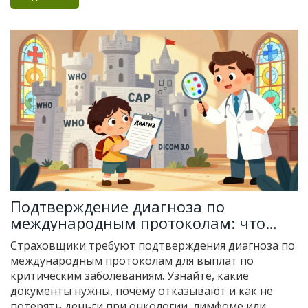
Подтверждение диагноза по
международным протоколам: что
требуют страховщики при
Страховщики требуют подтверждения диагноза по
критических заболеваниях
международным протоколам для выплат по
критическим заболеваниям. Узнайте, какие
документы нужны, почему отказывают и как не
потерять деньги при онкологии, лимфоме или