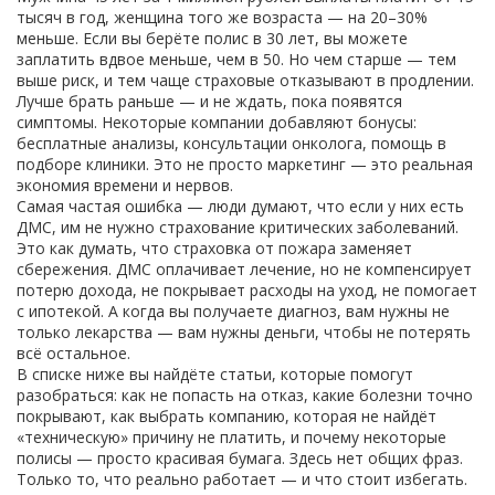
тысяч в год, женщина того же возраста — на 20–30%
меньше. Если вы берёте полис в 30 лет, вы можете
заплатить вдвое меньше, чем в 50. Но чем старше — тем
выше риск, и тем чаще страховые отказывают в продлении.
Лучше брать раньше — и не ждать, пока появятся
симптомы. Некоторые компании добавляют бонусы:
бесплатные анализы, консультации онколога, помощь в
подборе клиники. Это не просто маркетинг — это реальная
экономия времени и нервов.
Самая частая ошибка — люди думают, что если у них есть
ДМС, им не нужно страхование критических заболеваний.
Это как думать, что страховка от пожара заменяет
сбережения. ДМС оплачивает лечение, но не компенсирует
потерю дохода, не покрывает расходы на уход, не помогает
с ипотекой. А когда вы получаете диагноз, вам нужны не
только лекарства — вам нужны деньги, чтобы не потерять
всё остальное.
В списке ниже вы найдёте статьи, которые помогут
разобраться: как не попасть на отказ, какие болезни точно
покрывают, как выбрать компанию, которая не найдёт
«техническую» причину не платить, и почему некоторые
полисы — просто красивая бумага. Здесь нет общих фраз.
Только то, что реально работает — и что стоит избегать.