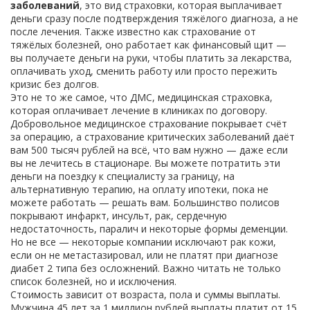
заболеваний
,
это вид страховки, которая выплачивает
деньги сразу после подтверждения тяжёлого диагноза, а не
после лечения
. Также известно как
страхование от
тяжёлых болезней
, оно работает как финансовый щит —
вы получаете деньги на руки, чтобы платить за лекарства,
оплачивать уход, сменить работу или просто пережить
кризис без долгов.
Это не то же самое, что
ДМС
,
медицинская страховка,
которая оплачивает лечение в клиниках по договору
.
Добровольное медицинское страхование
покрывает счёт
за операцию, а страхование критических заболеваний даёт
вам 500 тысяч рублей на всё, что вам нужно — даже если
вы не лечитесь в стационаре. Вы можете потратить эти
деньги на поездку к специалисту за границу, на
альтернативную терапию, на оплату ипотеки, пока не
можете работать — решать вам.
Большинство полисов
покрывают инфаркт, инсульт, рак, сердечную
недостаточность, паралич и некоторые формы деменции.
Но не все — некоторые компании исключают рак кожи,
если он не метастазировал, или не платят при диагнозе
диабет 2 типа без осложнений. Важно читать не только
список болезней, но и исключения.
Стоимость зависит от возраста, пола и суммы выплаты.
Мужчина 45 лет за 1 миллион рублей выплаты платит от 15