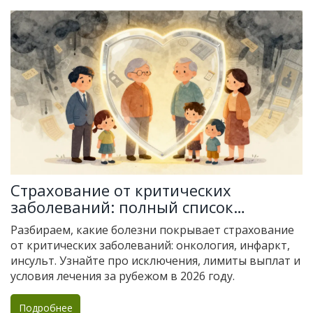
Страхование от критических
заболеваний: полный список
покрываемых болезней и условия
Разбираем, какие болезни покрывает страхование
выплат в 2026 году
от критических заболеваний: онкология, инфаркт,
инсульт. Узнайте про исключения, лимиты выплат и
условия лечения за рубежом в 2026 году.
Подробнее