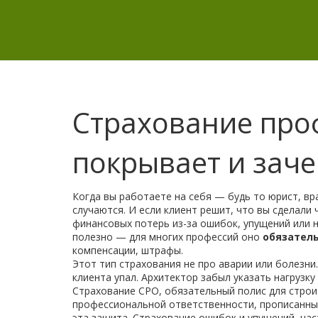
Страхование про
покрывает и зач
Когда вы работаете на себя — будь то юрист, вр
случаются. И если клиент решит, что вы сделали 
финансовых потерь из-за ошибок, упущений или 
полезно — для многих профессий оно
обязател
компенсации, штрафы.
Этот тип страхования не про аварии или болезни.
клиента упал. Архитектор забыл указать нагрузк
Страхование СРО
,
обязательный полис для строи
профессиональной ответственности, прописанный
эта защита.
Страхование ошибок и упущений
,
час