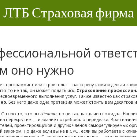
ЛТБ Страховая фирма
фессиональной ответст
ем оно нужно
ач, программист или строитель — ваша репутация и деньги зави
что-то не так, он может подать иск.
Страхование профессион
несвоевременного выполнения услуг
. Также известно как
страхо
ьно
.
Без него даже одна претензия может стоить вам десятков и
 Он про то, что вы
сделали
, но не так, как клиент ожидал. Напр
у на перекрытие — и здание потребовало переделки. Врач назнач
телей, проектировщиков и других членов саморегулируемых орг
 законом. Но даже если вы не в СРО, если вы работаете с кли
то используемое в IT, консалтинге и медицине
— это не роскошь,