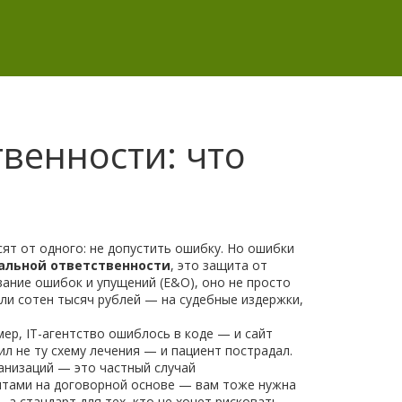
венности: что
сят от одного: не допустить ошибку. Но ошибки
альной ответственности
,
это защита от
вание ошибок и упущений (E&O)
, оно не просто
ли сотен тысяч рублей — на судебные издержки,
имер, IT-агентство ошиблось в коде — и сайт
ил не ту схему лечения — и пациент пострадал.
анизаций
— это частный случай
ентами на договорной основе — вам тоже нужна
 а стандарт для тех, кто не хочет рисковать