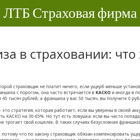
ЛТБ Страховая фирма
а в страховании: что э
торой страховщик не платит ничего, если ущерб меньше устано
аншиза с порогом
, она часто встречается в
КАСКО
и иногда в п
45 тысяч рублей, а франшиза у вас 50 тысяч, вы получите 0 ру
 это стратегия, которая работает, если вы уверены в своей а
ть КАСКО на 30-65%. Но тут есть ловушка: если вы часто попада
не трогает свой кошелёк. В таких случаях безусловная франшиза
, потому что по закону страховщик обязан компенсировать уще
дования — она встречается часто. Например, если у вас франши