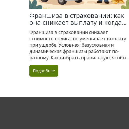
Франшиза в страховании: как
она снижает выплату и когда
это выгодно
Франшиза в страховании снижает
стоимость полиса, но уменьшает выплату
при ущербе. Условная, безусловная и
динамическая франшизы работают по-
разному. Как выбрать правильную, чтобы 
остаться без компенсации - объясняем с
примерами.
Подробнее