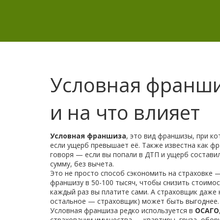
Условная франшиз
и на что влияет
Условная франшиза
,
это вид франшизы, при ко
если ущерб превышает её
. Также известна как
фр
говоря — если вы попали в ДТП и ущерб составил 
сумму, без вычета.
Это не просто способ сэкономить на страховке —
франшизу в 50-100 тысяч, чтобы снизить стоимос
каждый раз вы платите сами. А страховщик даже 
остальное — страховщик) может быть выгоднее.
Условная франшиза редко используется в
ОСАГО
страховании имущества — квартиры, груза, обору