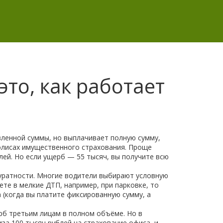
то, как работает
вленной суммы, но выплачивает полную сумму,
олисах имущественного страхования.
Проще
блей. Но если ущерб — 55 тысяч, вы получите всю
ккуратности. Многие водители выбирают условную
ете в мелкие ДТП, например, при парковке, то
 (когда вы платите фиксированную сумму, а
рб третьим лицам в полном объёме. Но в
за 100 тысяч рублей на страхование офиса, и