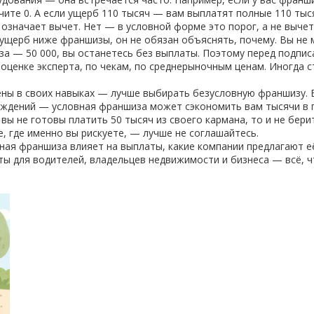
ите 0. А если ущерб 110 тысяч — вам выплатят полные 110 тыся
означает вычет. Нет — в условной форме это порог, а не вычет
 ущерб ниже франшизы, он не обязан объяснять, почему. Вы не 
за — 50 000, вы останетесь без выплаты. Поэтому перед подпи
 оценке эксперта, по чекам, по среднерыночным ценам. Иногда
ены в своих навыках — лучше выбирать безусловную франшизу. 
реждений — условная франшиза может сэкономить вам тысячи в 
вы не готовы платить 50 тысяч из своего кармана, то и не бери
е, где именно вы рискуете, — лучше не соглашайтесь.
ая франшиза влияет на выплаты, какие компании предлагают её
ы для водителей, владельцев недвижимости и бизнеса — всё, ч